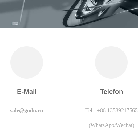
E-Mail
Telefon
sale@godn.cn
Tel.: +86 13589217565
(WhatsApp/Wechat)