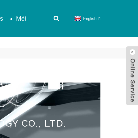
is
Méi
English
Y CO., LTD.