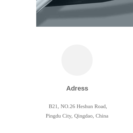
Adress
B21, NO.26 Heshun Road,
Pingdu City, Qingdao, China