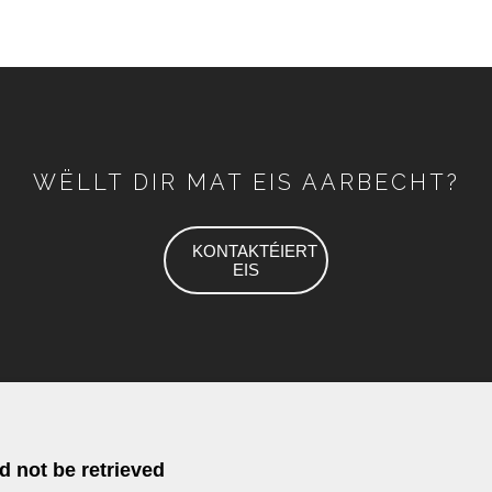
WËLLT DIR MAT EIS AARBECHT?
KONTAKTÉIERT
EIS