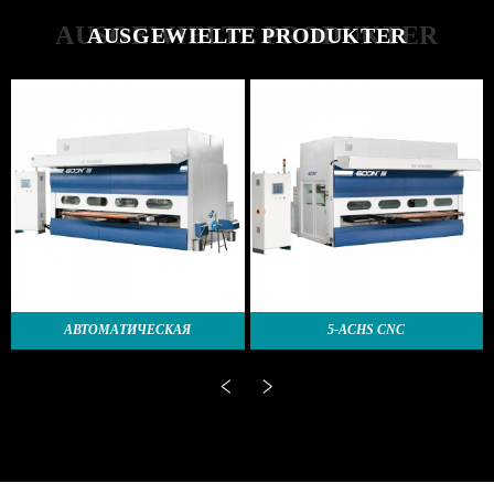
AUSGEWIELTE PRODUKTER
AUSGEWIELTE PRODUKTER
АВТОМАТИЧЕСКАЯ
5-ACHS CNC
МАШИНА FIR ОКРАСКИ
SPRËTZMASCHINN
ДВЕРЕЙ SPD250...
SPD2500D-3D