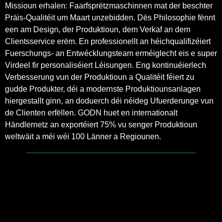
Missioun erhalen: Faarfsprëtzmaschinnen mat der beschter
Präis-Qualitéit um Maart unzebidden. Dës Philosophie fënnt
een am Design, der Produktioun, dem Verkaf an dem
Clientsservice erëm. En professionellt an héichqualifizéiert
Fuerschungs- an Entwécklungsteam erméiglecht eis e super
Virdeel fir personaliséiert Léisungen. Eng kontinuéierlech
Verbesserung vun der Produktioun a Qualitéit féiert zu
gudde Produkter, déi a modernste Produktiounsanlagen
hiergestallt ginn, an doduerch déi néideg Ufuerderunge vun
de Clienten erfëllen. GODN huet en internationalt
Händlernetz an exportéiert 75% vu senger Produktioun
weltwäit a méi wéi 100 Länner a Regiounen.