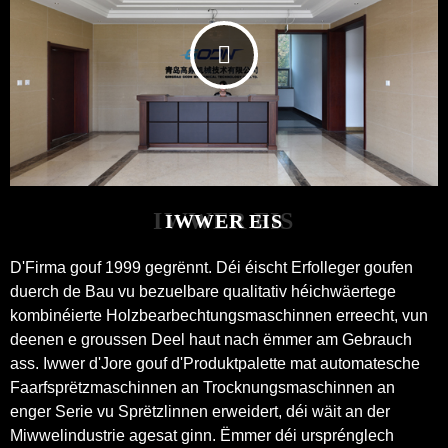
IWWER EIS
IWWER EIS
D'Firma gouf 1999 gegrënnt. Déi éischt Erfolleger goufen
duerch de Bau vu bezuelbare qualitativ héichwäertege
kombinéierte Holzbearbechtungsmaschinnen erreecht, vun
deenen e groussen Deel haut nach ëmmer am Gebrauch
ass. Iwwer d'Jore gouf d'Produktpalette mat automatesche
Faarfsprëtzmaschinnen an Trocknungsmaschinnen an
enger Serie vu Sprëtzlinnen erweidert, déi wäit an der
Miwwelindustrie agesat ginn. Ëmmer déi ursprénglech