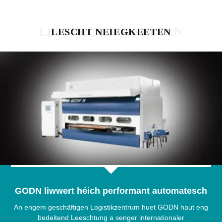
LESCHT NEIEGKEETEN
LESCHT NEIEGKEETEN
GODN liwwert héich performant automatesch
Sprëtzmaschinn ...
An engem geschäftigen Logistikzentrum huet GODN haut eng
bedeitend Leeschtung a senger internationaler