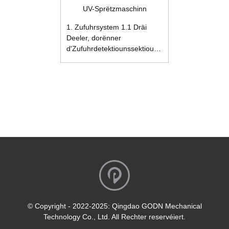
UV-Sprëtzmaschinn
1. Zufuhrsystem 1.1 Dräi
Deeler, dorënner
d'Zufuhrdetektiounssektioun,
d'Faarfréckgewinnungs- a
Reinigungssektioun, an
d'Wierkstéck-
Entluedungssektioun. Den
Zufuhrband ass sauer- a
alkalikorrosiounsbeständeg a
ofriebsbeständeg. En ass och
mat engem automatesche
Bandofwäichungskorrekturapparat
an engem Anti-
Ofwäichungsmechanismus
ausgestatt. 2.
Bandreinigungssystem 2.1
D'Faarfréckgewinnungs- a
© Copyright - 2022-2025: Qingdao GODN Mechanical
Reinigungssektioun benotzt
Technology Co., Ltd. All Rechter reservéiert.
en anti-sauer-