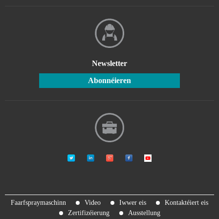
alkalibeständegen,
korrosiounsbeständege PE-
Band. an e Set vu
Faarfréckgewinnungs- a
Bandreinigungsmechanismen
ass ënner...
Newsletter
Abonnéieren
Faarfspraymaschinn
Video
Iwwer eis
Kontaktéiert eis
Zertifizéierung
Ausstellung