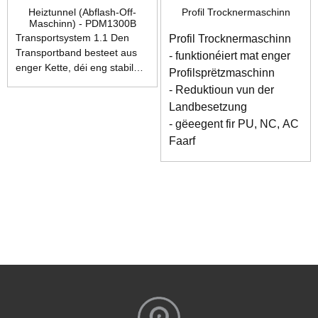
Heiztunnel (Abflash-Off-
Profil Trocknermaschinn
Maschinn) - PDM1300B
Transportsystem 1.1 Den
Profil Trocknermaschinn
Transportband besteet aus
- funktionéiert mat enger
enger Kette, déi eng stabil
Profilsprëtzmaschinn
Aarbecht bei héijen
- Reduktioun vun der
Temperaturen iwwer eng
Landbesetzung
laang Zäit garantéiert. 1.2
- gëeegent fir PU, NC, AC
D'Fuddergeschwindegkeet
Faarf
gëtt iwwer en Inverter
ugepasst. 1.3 En zouenen
Tunnel kann méi Energie
spueren. 1.4 E Säitenagank
mécht d'Aarbecht méi
bequem. 2. Loftzyklussystem
2.1 Ausgestatt mat engem
Loftheizungs- a Zyklussystem
fir de Loftstroum ze
stabiliséieren, d'Temperatur
gläichméisseg ze maachen
an d'Verdampfung vum