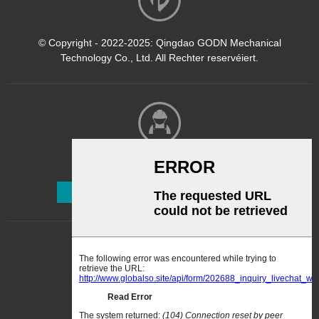
Faarfverdënner ze
beschränken. 2.2 Den Oflaf
vun der Loft entléisst den
© Copyright - 2022-2025: Qingdao GODN Mechanical
Ofgas rechtzäiteg. 3.
Technology Co., Ltd. All Rechter reservéiert.
Heizsystem...
Newsletter
Abonnéieren