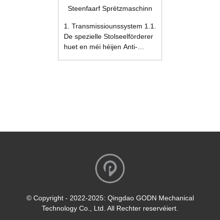
Steenfaarf Sprëtzmaschinn
1. Transmissiounssystem 1.1.
De spezielle Stolseelförderer
huet en méi héijen Anti-
Verschleiß-Effekt an
eliminéiert komplett déi
zousätzlech Käschte fir
d'Botzen vum Förderband.
1.2.
D'Frequenzëmwandlungsgeschwindegkeetsregulé
kann den Sprëtzeffekt besser
verbesseren. 2.
Sprëtzsystem 2.1. Den
eenzegaartegen an
prakteschen Drockbehälter
aus Edelstol, deen
onofhängeg entwéckelt gouf,
kann eng kontinuéierlech
© Copyright - 2022-2025: Qingdao GODN Mechanical
Masseproduktioun erfëllen.
Technology Co., Ltd. All Rechter reservéiert.
2.2. Konfiguréiert