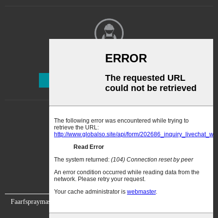
d'Massivlacksprëtzpistoul, déi
vun der US-amerikanescher
Firma produzéiert gëtt. 2....
Newsletter
Abonnéieren
Faarfspraymaschinn
Video
Iwwer eis
Kontaktéiert eis
Zertifizéierung
Ausstellung