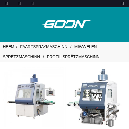
HEEM
FAARFSPRAYMASCHINN
MIWWELEN
SPRËTZMASCHINN
PROFIL SPRËTZMASCHINN