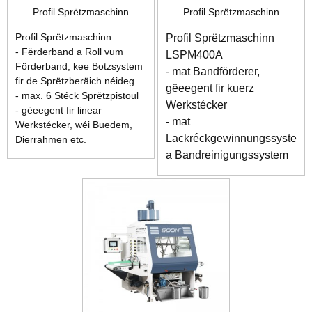
Profil Sprëtzmaschinn
Profil Sprëtzmaschinn
Profil Sprëtzmaschinn
Profil Sprëtzmaschinn
- Fërderband a Roll vum
LSPM400A
Förderband, kee Botzsystem
- mat Bandförderer,
fir de Sprëtzberäich néideg.
gëeegent fir kuerz
- max. 6 Stéck Sprëtzpistoul
Werkstécker
- gëeegent fir linear
- mat
Werkstécker, wéi Buedem,
Lackréckgewinnungssystem
Dierrahmen etc.
a Bandreinigungssystem