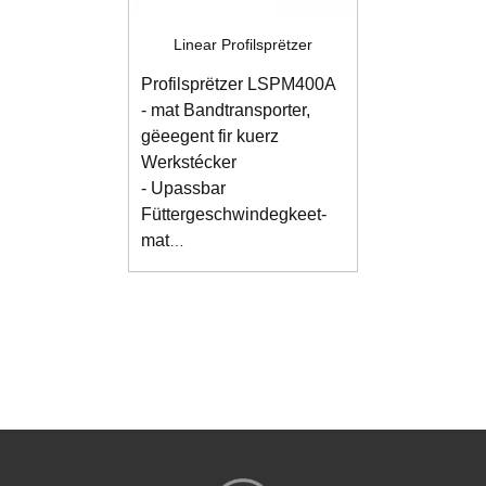
Linear Profilsprëtzer
Profilsprëtzer LSPM400A
- mat Bandtransporter,
gëeegent fir kuerz
Werkstécker
- Upassbar
Füttergeschwindegkeet
-
mat
Lackréckgewinnungssystem
a Bandreinigungssystem