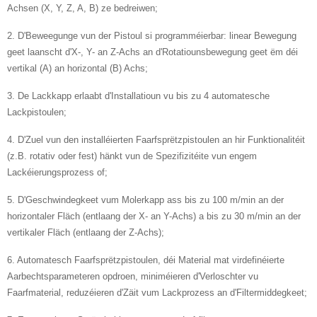
Achsen (X, Y, Z, A, B) ze bedreiwen;
2. D'Beweegunge vun der Pistoul si programméierbar: linear Bewegung
geet laanscht d'X-, Y- an Z-Achs an d'Rotatiounsbewegung geet ëm déi
vertikal (A) an horizontal (B) Achs;
3. De Lackkapp erlaabt d'Installatioun vu bis zu 4 automatesche
Lackpistoulen;
4. D'Zuel vun den installéierten Faarfsprëtzpistoulen an hir Funktionalitéit
(z.B. rotativ oder fest) hänkt vun de Spezifizitéite vun engem
Lackéierungsprozess of;
5. D'Geschwindegkeet vum Molerkapp ass bis zu 100 m/min an der
horizontaler Fläch (entlaang der X- an Y-Achs) a bis zu 30 m/min an der
vertikaler Fläch (entlaang der Z-Achs);
6. Automatesch Faarfsprëtzpistoulen, déi Material mat virdefinéierte
Aarbechtsparameteren opdroen, miniméieren d'Verloschter vu
Faarfmaterial, reduzéieren d'Zäit vum Lackprozess an d'Filtermiddegkeet;