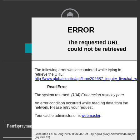
Newsletter
Abonnéieren
Faarfspraymaschinn
Video
Iwwer eis
Kontaktéiert eis
Zertifizéierung
Ausstellung