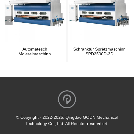
Automatesch
Schranktür Sprëtzmaschinn
Molereimaschinn
SPD2500D-3D
SPD2500D-3D
© Copyright - 2022-2025: Qingdao GODN Mechanical
Technology Co., Ltd. All Rechter reservéiert.