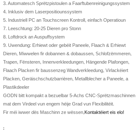
3. Automatesch Sprëtzpistoulen a Faarftubenreinigungssystem
4. Inklusiv dem Laserpositiounssystem
5. Industriell PC an Touchscreen Kontroll, einfach Operatioun
7. Leeschtung: 20-25 Dieren pro Stonn
8. Loftdrock an Auspuffsystem
9. Uwendung: Erhiewt oder gebéit Paneele, Flaach & Erhiewt
Dieren, Miwwelen fir dobannen & dobaussen, Schlofzëmmeren,
Trapen, Fënsteren, Innenverkleedungen, Hängende Plafongen,
Flaach Placken fir baussenzeg Wandverkleedung, Virlackéiert
Placken, Geräischschutzbarrièren, Metallblecher a Paneele, a
Plastikdeeler
GODN bitt kompakt a bezuelbar 5-Achs CNC-Sprëtzmaschinnen
mat dem Virdeel vun engem héije Grad vun Flexibilitéit.
Fir méi iwwer dës Maschinn ze wëssen,
Kontaktéiert eis elo!
: