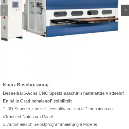
Kuerz Beschreiwung:
Bezuelbar
5-Achs CNC Sprëtzmaschinn mat
mat
t
de Virdeel
o
f
En héije Grad behalen
o
Flexibilitéit
1. 3D-Scanner, speziell Liessoftware liest d'Dimensioun an
d'fräséiert Nuten um Panel
2. Automatesch Selbstprogramméierung a Molerei