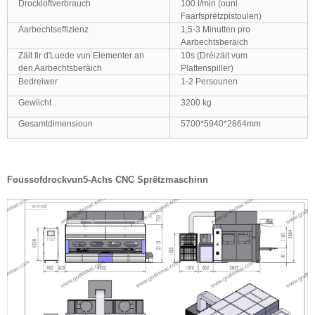
Drockloftverbrauch
100 l/min (ouni
Faarfsprëtzpistoulen)
Aarbechtseffizienz
1,5-3 Minutten pro
Aarbechtsberäich
Zäit fir d'Luede vun Elementer an
10s (Dréizäit vum
den Aarbechtsberäich
Plattenspiller)
Bedreiwer
1-2 Persounen
Gewiicht
3200 kg
Gesamtdimensioun
5700*5940*2864mm
Foussofdrock
vun
5-Achs CNC Sprëtzmaschinn