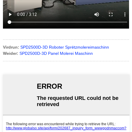
Virdrun:
SPD2500D-3D Roboter Sprëtzmolereimaschinn
Weider:
SPD2500D-3D Panel Molerei Maschinn