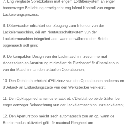
7. Eng verglaste Sprëtzkabinn mat engem Loftfiltersystem an enger
bannenzeger Beliichtung erméiglecht eng lafend Kontroll vun engem
Lackéierungsprozess;
8. D'Servicedier erliichtert den Zougang zum Interieur vun der
Lackéiermaschinn, déi am Noutausschaltsystem vun der
Lackéiermaschinn integréiert ass, wann se während dem Betrib
opgemaach soll ginn;
9. De kompakten Design vun der Lackmaschinn zesumme mat
Accessoiren an Ausrüstung miniméiert de Plazbedarf fir d'Installatioun
vun der Maschinn an den aktuellen Operatiounen;
10. Den Drehtisch erhéicht d'Effizienz vun den Operatiounen andeems en
d'Belued- an Entluedungszäite vun den Werkstécker verkierzt;
11. Den Opklappmechanismus erlaabt et, d'Dierblat op béide Säiten bei
enger eenzeger Belaaschtung vun der Lackéiermaschinn unzelackéieren;
12. Den Aperturstopp mécht sech automatesch zou an op, wann de
Betribsmodus aktivéiert gëtt, fir maximal Rengheet am