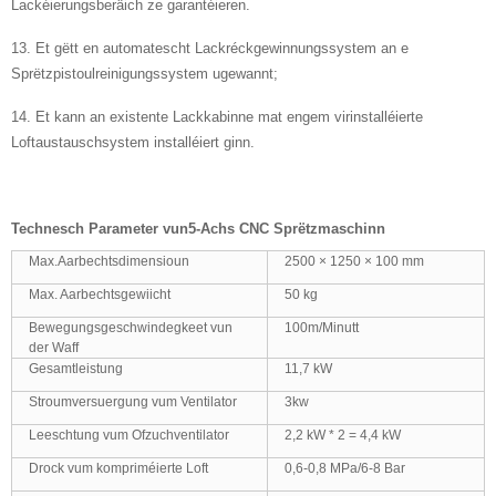
Lackéierungsberäich ze garantéieren.
13. Et gëtt en automatescht Lackréckgewinnungssystem an e
Sprëtzpistoulreinigungssystem ugewannt;
14. Et kann an existente Lackkabinne mat engem virinstalléierte
Loftaustauschsystem installéiert ginn.
Technesch Parameter vun
5-Achs CNC Sprëtzmaschinn
Max.Aarbechtsdimensioun
2500 × 1250 × 100 mm
Max. Aarbechtsgewiicht
50 kg
Bewegungsgeschwindegkeet vun
100m/Minutt
der Waff
Gesamtleistung
11,7 kW
Stroumversuergung vum Ventilator
3kw
Leeschtung vum Ofzuchventilator
2,2 kW * 2 = 4,4 kW
Drock vum kompriméierte Loft
0,6-0,8 MPa/6-8 Bar