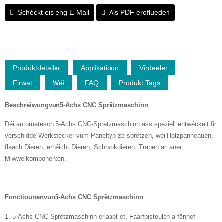
Schéckt eis eng E-Mail
Als PDF eroflueden
Produktdetailer
Applikatioun
Virdeeler
Firwat
Wéi
FAQ
Produkt Tags
Beschreiwung
vun
5-Achs CNC Sprëtzmaschinn
Déi automatesch 5-Achs CNC-Sprëtzmaschinn ass speziell entwéckelt fir
verschidde Werkstécker vum Paneltyp ze sprëtzen, wéi Holzpanneauen,
flaach Dieren, erhéicht Dieren, Schrankdieren, Trapen an aner
Miwwelkomponenten.
Fonctiounen
vun
5-Achs CNC Sprëtzmaschinn
1. 5-Achs CNC-Sprëtzmaschinn erlaabt et, Faarfpistoulen a fënnef