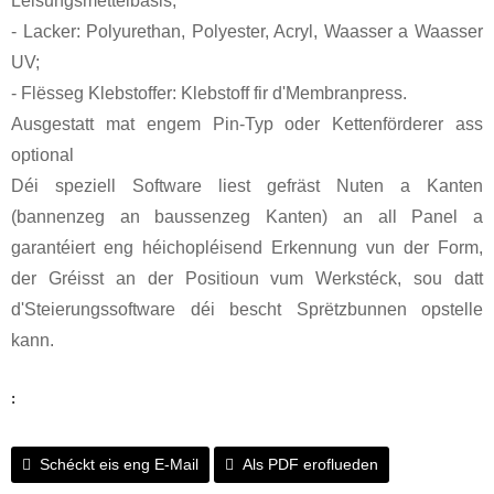
Léisungsmëttelbasis;
- Lacker: Polyurethan, Polyester, Acryl, Waasser a Waasser
UV;
- Flësseg Klebstoffer: Klebstoff fir d'Membranpress.
Ausgestatt mat engem Pin-Typ oder Kettenförderer ass
optional
Déi speziell Software liest gefräst Nuten a Kanten
(bannenzeg an baussenzeg Kanten) an all Panel a
garantéiert eng héichopléisend Erkennung vun der Form,
der Gréisst an der Positioun vum Werkstéck, sou datt
d'Steierungssoftware déi bescht Sprëtzbunnen opstelle
kann.
:
Schéckt eis eng E-Mail
Als PDF eroflueden