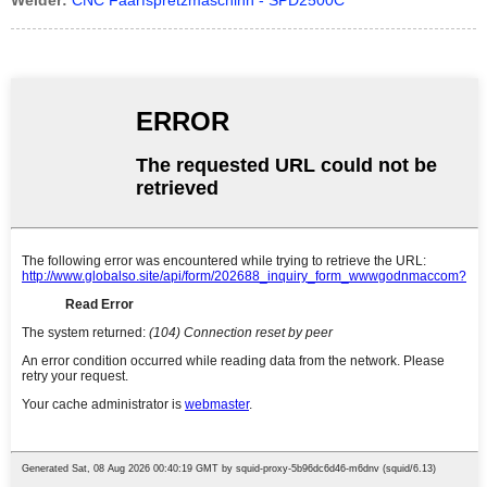
Weider:
CNC Faarfsprëtzmaschinn - SPD2500C