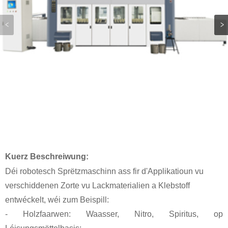
Kuerz Beschreiwung:
Déi robotesch Sprëtzmaschinn ass fir d'Applikatioun vu
verschiddenen Zorte vu Lackmaterialien a Klebstoff
entwéckelt, wéi zum Beispill:
- Holzfaarwen: Waasser, Nitro, Spiritus, op