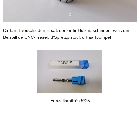
Dir fannt verschidden Ersatzdeeler fir Holzmaschinnen, wéi zum
Beispill de CNC-Fräser, d'Sprëtzpistoul, d'Faarfpompel
Eenzelkantfräs 5*25