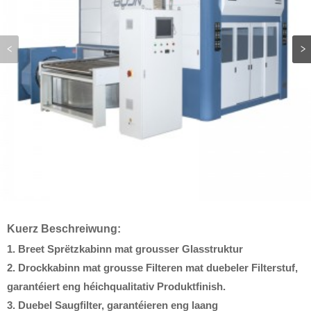
Kuerz Beschreiwung:
1. Breet Sprëtzkabinn mat grousser Glasstruktur
2. Drockkabinn mat grousse Filteren mat duebeler Filterstuf,
garantéiert eng héichqualitativ Produktfinish.
3. Duebel Saugfilter, garantéieren eng laang