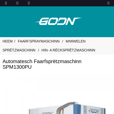
HEEM
FAARFSPRAYMASCHINN
MIWWELEN
SPRËTZMASCHINN
HIN- A RÉCKSPRËTZMASCHINN
Automatesch Faarfsprëtzmaschinn
SPM1300PU