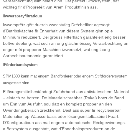
Veraarbechtung eliminéiert ginn. Dat perfekt Drocksystem, dat
wichteg fir d'Propretéit vun Ärem Produktfinish ass.
l
Iwwersprayfiltratioun
Iwwersprëtz gëtt duerch zweestufeg Dréchefilter agesogt:
d'Betribskäschte fir Ënnerhalt vun dësem System ginn op e
Minimum reduzéiert. Déi grouss Filterfläch garantéiert eng besser
Loftverdeelung, wat sech an eng gläichméisseg Veraarbechtung an
enger méi propperer Maschinn iwwersetzt, wat eng laang
Aarbechtsautonomie garantéiert.
l
Fërderbandsystem
SPM1300 kann mat engem Bandförderer oder engem Stiftförderersystem
ausgestatt sinn
E lösungsmittelbeständegt Zufuhrband aus antistateschem Material
– einfach ze botzen. De Materialschrabber (Rakel) botzt de Band
um Enn vum Ausfuhr, sou datt en komplett propper an den
Uwendungsberäich zréckkënnt. Dëst ass super fir recycléierbar
Materialien op Waasserbasis oder lösungsmittelbaséiert Faarf.
D'Konfiguratioun ass mat engem automatesche Réckgewinnungs-
a Botzsystem ausgestatt, wat d'Ënnerhaltsprozeduren an de