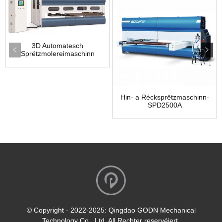
3D Automatesch
Sprëtzmolereimaschinn
SPD2500C
Hin- a Récksprëtzmaschinn-
SPD2500A
© Copyright - 2022-2025: Qingdao GODN Mechanical
Technology Co., Ltd. All Rechter reservéiert.