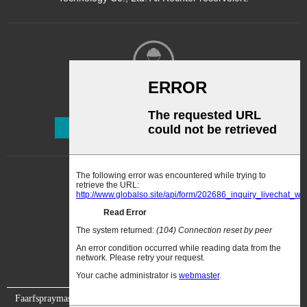
Newsletter
Abonnéieren
Faarfspraymaschinn
Video
Iwwer eis
Kontaktéiert eis