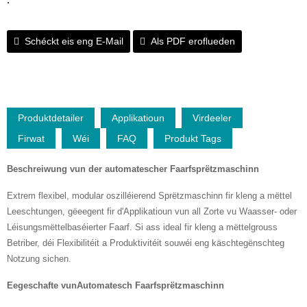
:
Schéckt eis eng E-Mail
Als PDF eroflueden
Produktdetailer
Applikatioun
Virdeeler
Firwat
Wéi
FAQ
Produkt Tags
Beschreiwung vun der automatescher Faarfsprëtzmaschinn
Extrem flexibel, modular oszilléierend Sprëtzmaschinn fir kleng a mëttel
Leeschtungen, gëeegent fir d'Applikatioun vun all Zorte vu Waasser- oder
Léisungsmëttelbaséierter Faarf. Si ass ideal fir kleng a mëttelgrouss
Betriber, déi Flexibilitéit a Produktivitéit souwéi eng käschtegënschteg
Notzung sichen.
Eegeschafte vun
Automatesch Faarfsprëtzmaschinn