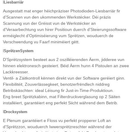
l
Liesbarriär
Ausgestatt mat enger héichpräziser Photodioden-Liesbarriär fir
d'Scannen vun den ukommenden Werkstécker. Déi präzis
Scannung vun der Gréisst vun de Werkstécker an
d'Veraarbechtung vun hirer Positioun duerch d'Steierungssoftware
erméiglecht d'Optimiséierung vum Sprëtzen, wouduerch de
Verschwendung vu Faarf miniméiert gëtt.
l
Sprëtzen
System
D'Sprëtzsystem besteet aus 2 oszilléierenden Äerm, jidderee vun
hinnen elektronesch gesteiert. Béid Äerm hunn 4 Pistoulen an zwee
Lackkreesser.
Ventil- a Zäitkontroll kënnen direkt vun der Software geréiert ginn.
Flexibilitéit, Zouverlässegkeet, benotzerfrëndlech niddreg
Betribskäschten: ideal Léisung fir Just-in-Time-Produktioun.
Eng breet Sprëtzkabinn, mat Filterdruckverglasung op 2 Säiten
installéiert, garantéiert eng perfekt Siicht während dem Betrib.
l
Drocksystem
E Plenum garantéiert e Floss vu perfekt propperer Loft an
d'Sprëtzzon, wouduerch Iwwersprëtzreschter während der