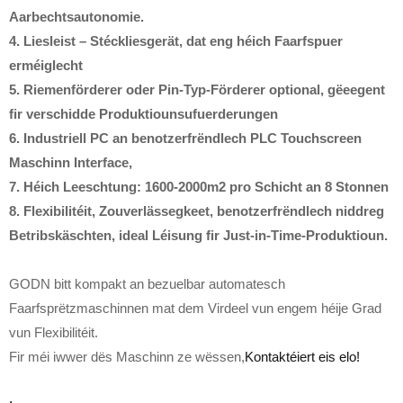
Aarbechtsautonomie.
4. Liesleist – Stéckliesgerät, dat eng héich Faarfspuer
erméiglecht
5. Riemenförderer oder Pin-Typ-Förderer optional, gëeegent
fir verschidde Produktiounsufuerderungen
6. Industriell PC an benotzerfrëndlech PLC Touchscreen
Maschinn Interface,
7. Héich Leeschtung: 1600-2000m2 pro Schicht an 8 Stonnen
8. Flexibilitéit, Zouverlässegkeet, benotzerfrëndlech niddreg
Betribskäschten, ideal Léisung fir Just-in-Time-Produktioun.
GODN bitt kompakt an bezuelbar automatesch
Faarfsprëtzmaschinnen mat dem Virdeel vun engem héije Grad
vun Flexibilitéit.
Fir méi iwwer dës Maschinn ze wëssen,
Kontaktéiert eis elo!