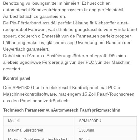
Benotzung vu lösungsmittel miniméiert. Et huet och en
automatescht Bandzentréierungssystem fir eng perfekt stabil
Aarbechtsfläch ze garantéieren.
De Pin-Fërderband ass déi perfekt Léisung fir Klebstoffer a net-
recuperabel Faarwen, wat d'Entsuergungskäschte vum Fërderband
spuert, doduerch d'Ënnersäit vun de Panneauen perfekt propper
hält an eng makellos, gläichméisseg Uwendung um Rand an der
Uewerfläch garantéiert.
Dobäi sinn d'An- an d'Ausféierungsförderer abegraff. Dës sinn
allebéid ugedriwwe Fërderer a gi vun der PLC vun der Maschinn
gesteiert.
l
Kontrollpanel
Den SPM1300 huet en elektrescht Kontrollpanel mat PLC a
Maschinnekontrollsoftware, mat engem 15 Zoll Faarf-Touchscreen
ass den Panel benotzerfrëndlech.
Technesch Parameter vun
Automatesch Faarfsprëtzmaschinn
Modell
SPM1300PU
Maximal Sprëtzbreet
1300mm
Maximal Déckt vum Aarbechtsstéck
80mm