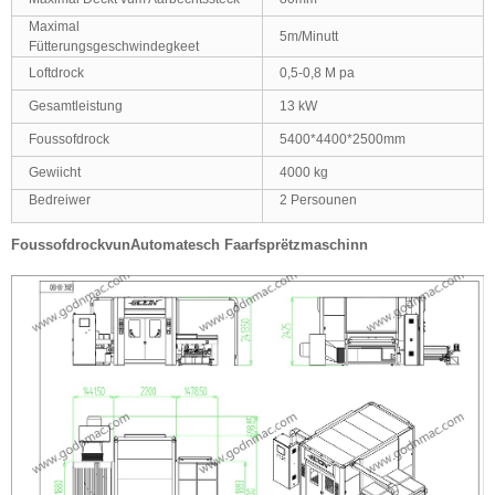
Maximal
5m/Minutt
Fütterungsgeschwindegkeet
Loftdrock
0,5-0,8 M pa
Gesamtleistung
13 kW
Foussofdrock
5400*4400*2500mm
Gewiicht
4000 kg
Bedreiwer
2 Persounen
Foussofdrock
vun
Automatesch Faarfsprëtzmaschinn