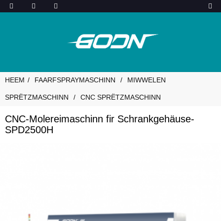
HEEM
FAARFSPRAYMASCHINN
MIWWELEN
SPRËTZMASCHINN
CNC SPRËTZMASCHINN
CNC-Molereimaschinn fir Schrankgehäuse-
SPD2500H