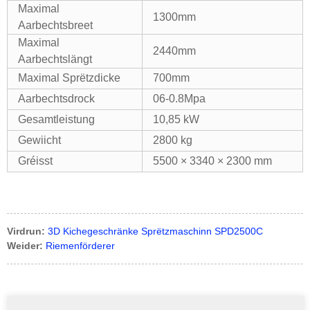
Maximal
1300mm
Aarbechtsbreet
Maximal
2440mm
Aarbechtslängt
Maximal Sprëtzdicke
700mm
Aarbechtsdrock
06-0.8Mpa
Gesamtleistung
10,85 kW
Gewiicht
2800 kg
Gréisst
5500 × 3340 × 2300 mm
Virdrun:
3D Kichegeschränke Sprëtzmaschinn SPD2500C
Weider:
Riemenförderer