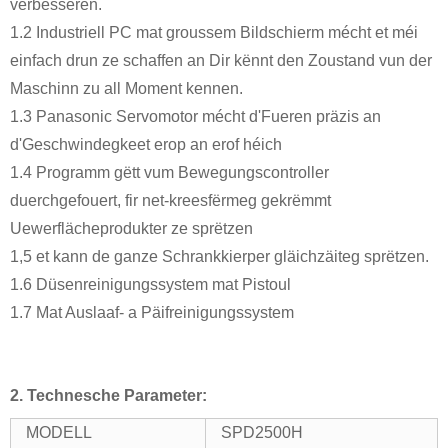
verbesseren.
1.2 Industriell PC mat groussem Bildschierm mécht et méi
einfach drun ze schaffen an Dir kënnt den Zoustand vun der
Maschinn zu all Moment kennen.
1.3 Panasonic Servomotor mécht d'Fueren präzis an
d'Geschwindegkeet erop an erof héich
1.4 Programm gëtt vum Bewegungscontroller
duerchgefouert, fir net-kreesfërmeg gekrëmmt
Uewerflächeprodukter ze sprëtzen
1,5 et kann de ganze Schrankkierper gläichzäiteg sprëtzen.
1.6 Düsenreinigungssystem mat Pistoul
1.7 Mat Auslaaf- a Päifreinigungssystem
2. Technesche Parameter:
MODELL
SPD2500H