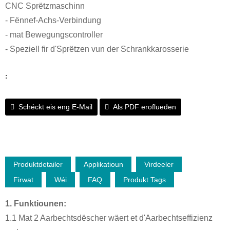
CNC Sprëtzmaschinn
- Fënnef-Achs-Verbindung
- mat Bewegungscontroller
- Speziell fir d'Sprëtzen vun der Schrankkarosserie
:
Schéckt eis eng E-Mail
Als PDF eroflueden
Produktdetailer
Applikatioun
Virdeeler
Firwat
Wéi
FAQ
Produkt Tags
1. Funktiounen:
1.1 Mat 2 Aarbechtsdëscher wäert et d'Aarbechtseffizienz