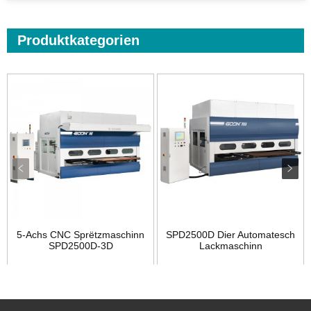
Produktkategorien
5-Achs CNC Sprëtzmaschinn
SPD2500D Dier Automatesch
SPD2500D-3D
Lackmaschinn