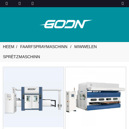
HEEM
FAARFSPRAYMASCHINN
MIWWELEN
SPRËTZMASCHINN