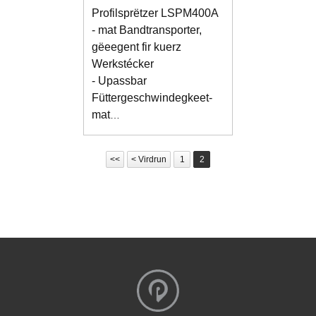
Profilsprëtzer LSPM400A
- mat Bandtransporter,
gëeegent fir kuerz
Werkstécker
- Upassbar
Füttergeschwindegkeet
-
mat
Lackréckgewinnungssystem
a Bandreinigungssystem
<<
< Virdrun
1
2